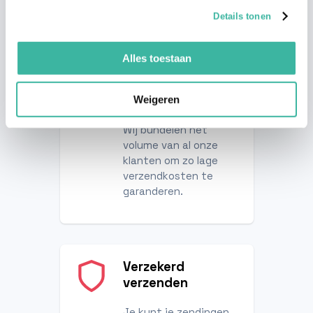
Details tonen
Alles toestaan
Laagste
verzendtarieven
Weigeren
Wij bundelen het
volume van al onze
klanten om zo lage
verzendkosten te
garanderen.
Verzekerd
verzenden
Je kunt je zendingen