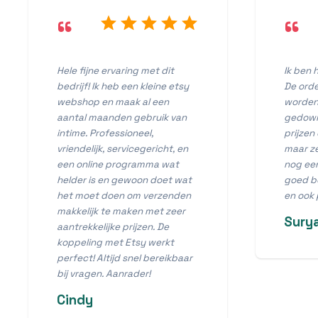
“
“
Hele fijne ervaring met dit
Ik ben h
bedrijf! Ik heb een kleine etsy
De orde
webshop en maak al een
worden 
aantal maanden gebruik van
gedownl
intime. Professioneel,
prijzen
vriendelijk, servicegericht, en
maar z
een online programma wat
nog een
helder is en gewoon doet wat
goed be
het moet doen om verzenden
en ook 
makkelijk te maken met zeer
Sury
aantrekkelijke prijzen. De
koppeling met Etsy werkt
perfect! Altijd snel bereikbaar
bij vragen. Aanrader!
Cindy