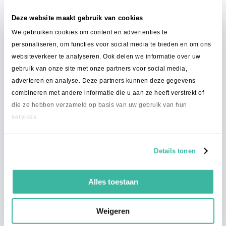
Deze website maakt gebruik van cookies
We gebruiken cookies om content en advertenties te
personaliseren, om functies voor social media te bieden en om ons
Waarom Intime Delivery?
websiteverkeer te analyseren. Ook delen we informatie over uw
gebruik van onze site met onze partners voor social media,
adverteren en analyse. Deze partners kunnen deze gegevens
combineren met andere informatie die u aan ze heeft verstrekt of
die ze hebben verzameld op basis van uw gebruik van hun
Laagste
services.
verzendtarieven
Wij bundelen het
Details tonen
volume van al onze
klanten om zo lage
verzendkosten te
Alles toestaan
garanderen.
Weigeren