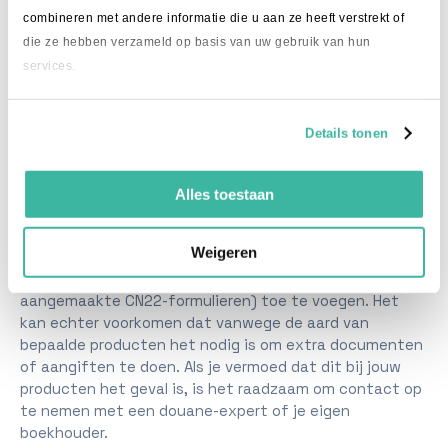
combineren met andere informatie die u aan ze heeft verstrekt of
Plak bovenstaande twee teksten ook op
die ze hebben verzameld op basis van uw gebruik van hun
een sticker aan de buitenkant van het
services.
pakket, naast het adreslabel, zodat de
douane eenvoudig kan zien dat de
Details tonen
import al is afgehandeld.
Als je via Etsy verkoopt is het niet nodig om je te
Alles toestaan
registreren voor een eigen VOEC-nummer, je kunt alles
onder het nummer van Etsy verzenden. Etsy int de
Weigeren
belasting en het is niet nodig om andere belasting- of
importdocumenten (behalve de automatisch
aangemaakte CN22-formulieren) toe te voegen. Het
kan echter voorkomen dat vanwege de aard van
bepaalde producten het nodig is om extra documenten
of aangiften te doen. Als je vermoed dat dit bij jouw
producten het geval is, is het raadzaam om contact op
te nemen met een douane-expert of je eigen
boekhouder.