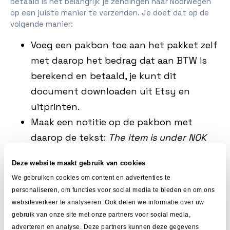
betaald is het belangrijk je zendingen naar Noorwegen
op een juiste manier te verzenden. Je doet dat op de
volgende manier:
Voeg een pakbon toe aan het pakket zelf
met daarop het bedrag dat aan BTW is
berekend en betaald, je kunt dit
document downloaden uit Etsy en
uitprinten.
Maak een notitie op de pakbon met
daarop de tekst:
The item is under NOK
3000,- and the marketplace, Etsy, will
Deze website maakt gebruik van cookies
collect and remit the VAT under the
We gebruiken cookies om content en advertenties te
VOEC-scheme.
personaliseren, om functies voor social media te bieden en om ons
Onder deze notitie schrijf je ook nog het
websiteverkeer te analyseren. Ook delen we informatie over uw
Noorse VOEC-nummer van Etsy. Dit doe je
gebruik van onze site met onze partners voor social media,
adverteren en analyse. Deze partners kunnen deze gegevens
als volgt:
Etsy's VOEC-number: 2021137
.