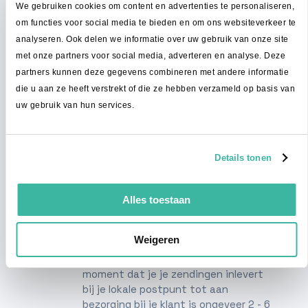
bent
We gebruiken cookies om content en advertenties te personaliseren,
om functies voor social media te bieden en om ons websiteverkeer te
Na het aanmelden van zendingen in
analyseren. Ook delen we informatie over uw gebruik van onze site
onze portal, breng je je zendingen
met onze partners voor social media, adverteren en analyse. Deze
zoals gewoonlijk naar een postpunt bij
partners kunnen deze gegevens combineren met andere informatie
je in de buurt. Vanuit daar gaan je
die u aan ze heeft verstrekt of die ze hebben verzameld op basis van
zendingen via ons sorteercentrum
uw gebruik van hun services.
naar je klanten in België. Net zoals je al
gewend was, alleen een stuk
goedkoper.
Details tonen
Bezorging in België
Alles toestaan
Via ons netwerk van lokale
vervoerders
Weigeren
De tijd die het duurt vanaf het
moment dat je je zendingen inlevert
bij je lokale postpunt tot aan
bezorging bij je klant is ongeveer 2 - 6