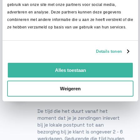
gebruik van onze site met onze partners voor social media,
Na het aanmelden van zendingen in
adverteren en analyse. Deze partners kunnen deze gegevens
onze portal, breng je je zendingen
combineren met andere informatie die u aan ze heeft verstrekt of die
zoals gewoonlijk naar een postpunt bij
ze hebben verzameld op basis van uw gebruik van hun services.
je in de buurt. Vanuit daar gaan je
zendingen via ons sorteercentrum
naar je klanten in Polen. Net zoals je al
gewend was, alleen een stuk
Details tonen
goedkoper.
Alles toestaan
Bezorging in Polen
Weigeren
Via ons netwerk van lokale
vervoerders
De tijd die het duurt vanaf het
moment dat je je zendingen inlevert
bij je lokale postpunt tot aan
bezorging bij je klant is ongeveer 2 - 6
werkdagen. Gedurende die tijd houden