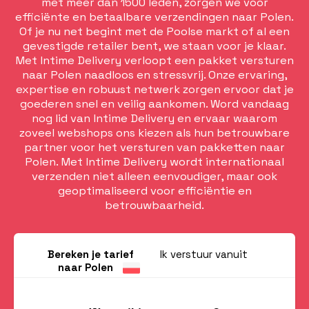
met meer dan 1500 leden, zorgen we voor
efficiënte en betaalbare verzendingen naar Polen.
Of je nu net begint met de Poolse markt of al een
gevestigde retailer bent, we staan voor je klaar.
Met Intime Delivery verloopt een pakket versturen
naar Polen naadloos en stressvrij. Onze ervaring,
expertise en robuust netwerk zorgen ervoor dat je
goederen snel en veilig aankomen. Word vandaag
nog lid van Intime Delivery en ervaar waarom
zoveel webshops ons kiezen als hun betrouwbare
partner voor het versturen van pakketten naar
Polen. Met Intime Delivery wordt internationaal
verzenden niet alleen eenvoudiger, maar ook
geoptimaliseerd voor efficiëntie en
betrouwbaarheid.
Bereken je tarief
Ik verstuur vanuit
naar Polen
Nederland
België