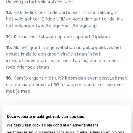
Delivery in het veld achter 'URL'
13.
Plak de link ook in de portal van Intime Delivery in
het veld achter 'Bridge URL' en voeg dan achter de link
het volgende toe: /bridge2cart/bridge.php
14.
Klik nu rechtsboven op de knop met 'Opslaan'
15.
Als het goed is is je webshop nu gekoppeld. Als het
gelukt is zie je een groen vinkje staan in het
integratieoverzicht, als er een fout is, dan zie je een
rode driehoek staan
16.
Kom je ergens niet uit? Neem dan even contact met
ons op via de email of Whatsapp en dan kijken we even
met je mee!
Deze website maakt gebruik van cookies
Gerelateerde onderwerpen
We gebruiken cookies om content en advertenties te
personaliseren, om functies voor social media te bieden en om ons